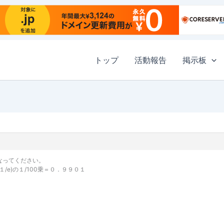
トップ
活動報告
掲示板
なってください。
１/e)の１/100乗＝０．９９０１