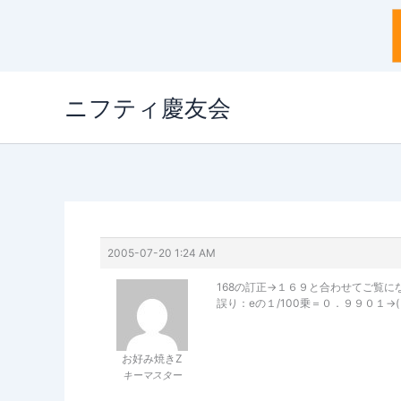
内
ニフティ慶友会
容
を
ス
キ
ッ
プ
2005-07-20 1:24 AM
168の訂正→１６９と合わせてご覧に
誤り：eの１/100乗＝０．９９０１→(
お好み焼きZ
キーマスター