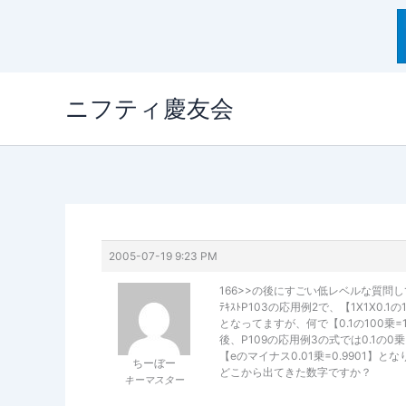
内
ニフティ慶友会
容
を
ス
キ
ッ
プ
2005-07-19 9:23 PM
166>>の後にすごい低レベルな質問
ﾃｷｽﾄP103の応用例2で、【1X1X0.1
となってますが、何で【0.1の100乗
後、P109の応用例3の式では0.1の0
【eのマイナス0.01乗=0.9901】と
ちーぼー
どこから出てきた数字ですか？
キーマスター