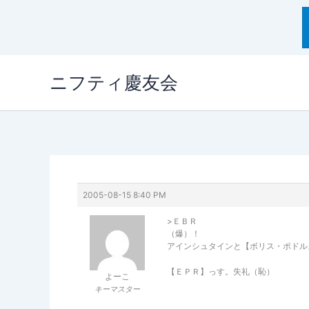
内
ニフティ慶友会
容
を
ス
キ
ッ
プ
2005-08-15 8:40 PM
>ＥＢＲ
（爆）！
アインシュタインと【ボリス・ポドル
【ＥＰＲ】っす。失礼（恥）
よーこ
キーマスター