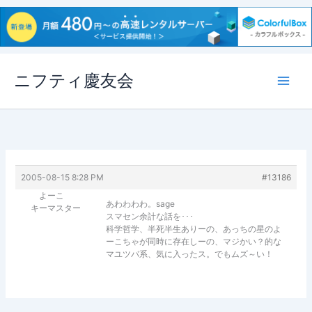
内
ニフティ慶友会
容
を
ス
キ
ッ
プ
2005-08-15 8:28 PM
#13186
よーこ
あわわわわ。sage
キーマスター
スマセン余計な話を･･･
科学哲学、半死半生ありーの、あっちの星のよ
ーこちゃが同時に存在しーの、マジかい？的な
マユツバ系、気に入ったス。でもムズ～い！