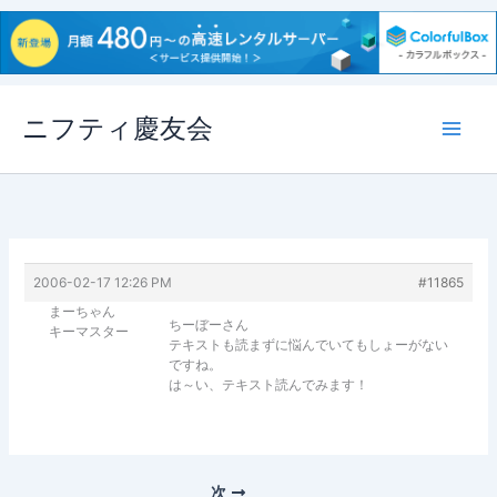
内
ニフティ慶友会
容
を
ス
キ
ッ
プ
2006-02-17 12:26 PM
#11865
まーちゃん
ちーぼーさん
キーマスター
テキストも読まずに悩んでいてもしょーがない
ですね。
は～い、テキスト読んでみます！
次