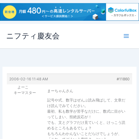
内
ニフティ慶友会
容
を
ス
キ
ッ
プ
2006-02-16 11:48 AM
#11860
よーこ
まーちゃんさん
キーマスター
記号や式、数字はぜんぶ読み飛ばして、文章だ
け読んでみてください。
最初、私も数学が苦手なだけに、数式に目がい
ってしまい、拒絶反応が！
でも、文とグラフだけ見ていくと、けっこう読
めるところもあるでしょ？
もちろんわかんないことだらけでしょうが、