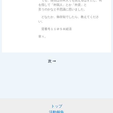
でも、投信は日本人でも買えるはずだし、何
を指して「外国人」とか「外資」と
言うのかなと不思議に思いました。
どなたか、御存知でしたら、教えてくださ
い。
背番号１１＠５８経済
草々。
次
トップ
活動報告