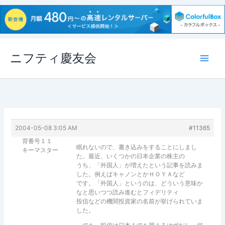
内
ニフティ慶友会
容
を
ス
キ
ッ
プ
2004-05-08 3:05 AM
#11365
背番号１１
眠れないので、書き込みをすることにしまし
キーマスター
た。最近、いくつかの日本企業の株主の
うち、「外国人」が増えたという記事を読みま
した。例えばキャノンとかＨＯＹＡなど
です。「外国人」というのは、どういう意味か
なと思いつつ読み進むとフィデリティ
投信などの機関投資家の名前が挙げられていま
した。