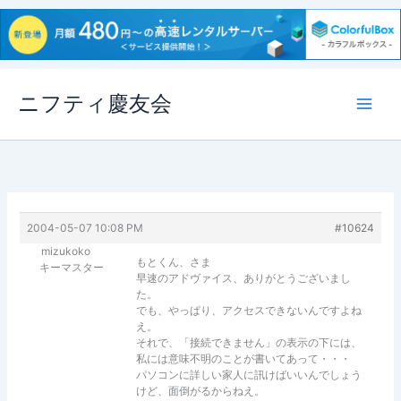
内
ニフティ慶友会
容
を
ス
キ
ッ
プ
2004-05-07 10:08 PM
#10624
mizukoko
もとくん、さま
キーマスター
早速のアドヴァイス、ありがとうございまし
た。
でも、やっぱり、アクセスできないんですよね
え。
それで、「接続できません」の表示の下には、
私には意味不明のことが書いてあって・・・
パソコンに詳しい家人に訊けばいいんでしょう
けど、面倒がるからねえ。