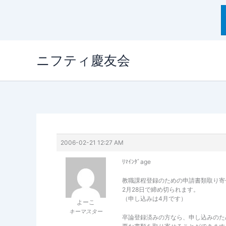
内
ニフティ慶友会
容
を
ス
キ
ッ
プ
2006-02-21 12:27 AM
ﾘﾏｲﾝﾀﾞage
教職課程登録のための申請書類取り寄
2月28日で締め切られます。
（申し込みは4月です）
よーこ
キーマスター
卒論登録済みの方なら、申し込みのた