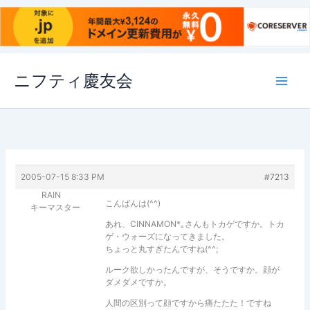
内
ニフティ慶友会
容
を
ス
キ
ッ
プ
2005-07-15 8:33 PM
#7213
RAIN
こんばんは(^^)
キーマスター
あれ、CINNAMON*｡さんもトカゲですか。トカ
ゲ・ウォーズになってきました。
ちょっと丸すぎたんですね(^^;
ルーク欲しかったんですが、そうですか。顔が
ダメダメですか。
人間の区別って顔ですから痛たたた！ですね