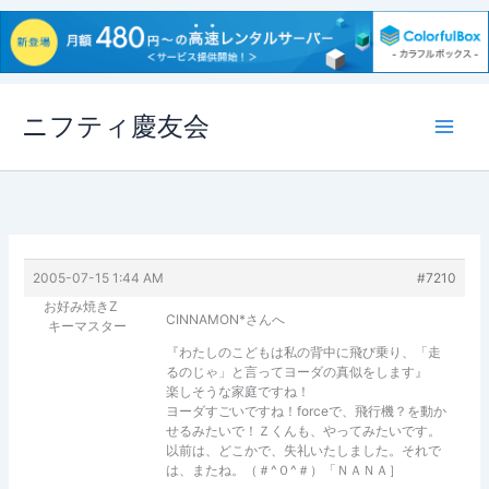
内
ニフティ慶友会
容
を
ス
キ
ッ
プ
2005-07-15 1:44 AM
#7210
お好み焼きZ
CINNAMON*さんへ
キーマスター
『わたしのこどもは私の背中に飛び乗り、「走
るのじゃ」と言ってヨーダの真似をします』
楽しそうな家庭ですね！
ヨーダすごいですね！forceで、飛行機？を動か
せるみたいで！Ｚくんも、やってみたいです。
以前は、どこかで、失礼いたしました。それで
は、またね。（＃^０^＃）「ＮＡＮＡ］