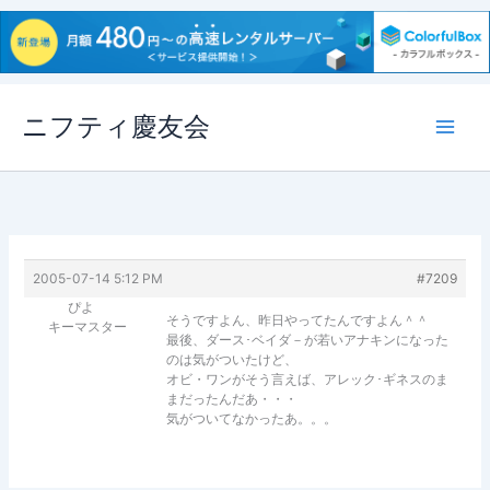
内
ニフティ慶友会
容
を
ス
キ
ッ
プ
2005-07-14 5:12 PM
#7209
ぴよ
そうですよん、昨日やってたんですよん＾＾
キーマスター
最後、ダース･ベイダ－が若いアナキンになった
のは気がついたけど、
オビ・ワンがそう言えば、アレック･ギネスのま
まだったんだあ・・・
気がついてなかったあ。。。