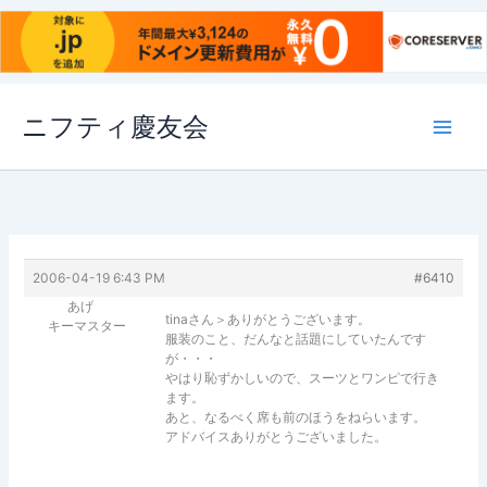
内
ニフティ慶友会
容
を
ス
キ
ッ
プ
2006-04-19 6:43 PM
#6410
あげ
tinaさん＞ありがとうございます。
キーマスター
服装のこと、だんなと話題にしていたんです
が・・・
やはり恥ずかしいので、スーツとワンピで行き
ます。
あと、なるべく席も前のほうをねらいます。
アドバイスありがとうございました。