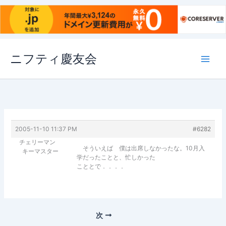
内
ニフティ慶友会
容
を
ス
キ
ッ
プ
2005-11-10 11:37 PM
#6282
チェリーマン
そういえば 僕は出席しなかったな。10月入
キーマスター
学だったことと、忙しかった
こととで．．．．
次