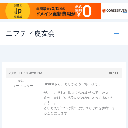
内
ニフティ慶友会
容
を
ス
キ
ッ
プ
2005-11-10 4:28 PM
#6280
かめ
Hirokoさん、ありがとうございます。
キーマスター
が、、、それが見つけられませんでしたｗ
多分、かけている巻のどれかに入ってるのでし
ょう。。
とりあえず一つは見つけたのでそれを参考にす
ることにします