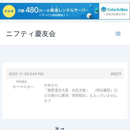
内
ニフティ慶友会
容
を
ス
キ
ッ
プ
2005-11-08 9:44 PM
#6277
Hiroko
かめさん
キーマスター
『新釈漢文大系 白氏文集』 （明治書院）の
どの巻かに陳鴻「長恨歌伝」も入っていません
か？
次