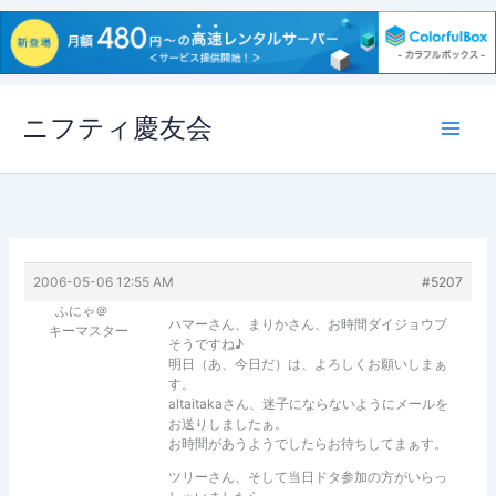
内
ニフティ慶友会
容
を
ス
キ
ッ
プ
2006-05-06 12:55 AM
#5207
ふにゃ＠
ハマーさん、まりかさん、お時間ダイジョウブ
キーマスター
そうですね♪
明日（あ、今日だ）は、よろしくお願いしまぁ
す。
altaitakaさん、迷子にならないようにメールを
お送りしましたぁ。
お時間があうようでしたらお待ちしてまぁす。
ツリーさん、そして当日ドタ参加の方がいらっ