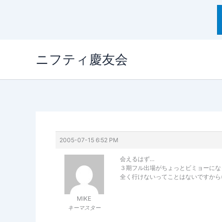
内
ニフティ慶友会
容
を
ス
キ
ッ
プ
2005-07-15 6:52 PM
会えるはず…
３期フル出場がちょっとビミョーになって
全く行けないってことはないですから(>
MIKE
キーマスター