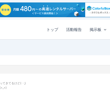
トップ
活動報告
掲示板
きてるけど(･･;)
_<)