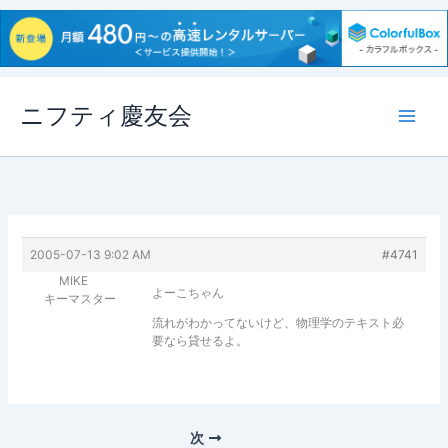
内
ニフティ慶友会
容
を
ス
キ
ッ
プ
2005-07-13 9:02 AM
#4741
MIKE
よーこちゃん
キーマスター
流れがわかってないけど、物理学のテキスト必
要なら貸せるよ。
次