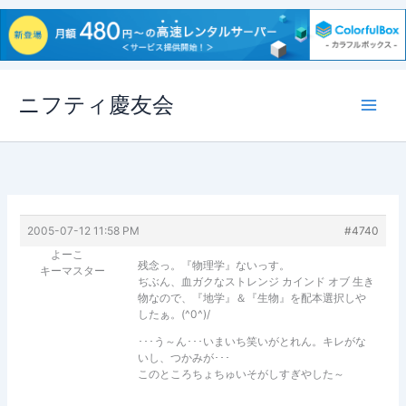
内
ニフティ慶友会
容
を
ス
キ
ッ
プ
2005-07-12 11:58 PM
#4740
よーこ
残念っ。『物理学』ないっす。
キーマスター
ぢぶん、血ガクなストレンジ カインド オブ 生き
物なので、『地学』＆『生物』を配本選択しや
したぁ。(^0^)/
･･･う～ん･･･いまいち笑いがとれん。キレがな
いし、つかみが･･･
このところちょちゅいそがしすぎやした～