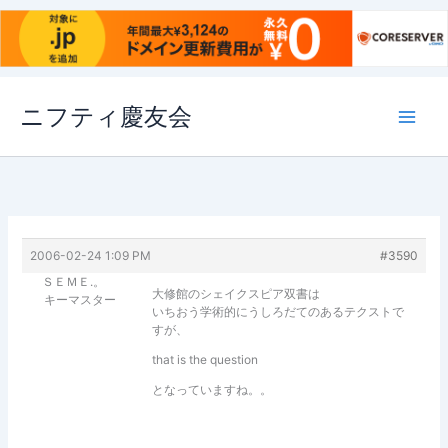
内
ニフティ慶友会
容
を
ス
キ
ッ
プ
2006-02-24 1:09 PM
#3590
ＳＥＭＥ.。
大修館のシェイクスピア双書は
キーマスター
いちおう学術的にうしろだてのあるテクストで
すが、
that is the question
となっていますね。。