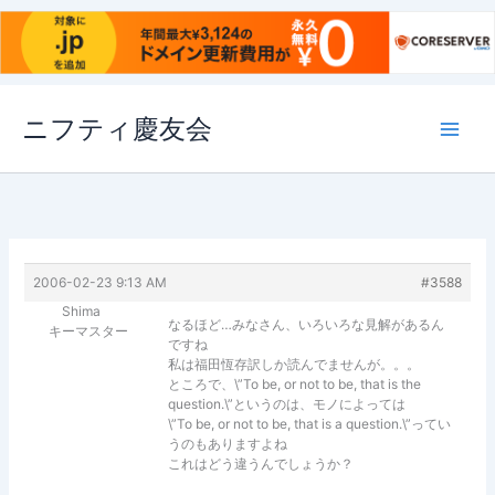
内
ニフティ慶友会
容
を
ス
キ
ッ
プ
2006-02-23 9:13 AM
#3588
Shima
なるほど…みなさん、いろいろな見解があるん
キーマスター
ですね
私は福田恆存訳しか読んでませんが。。。
ところで、\”To be, or not to be, that is the
question.\”というのは、モノによっては
\”To be, or not to be, that is a question.\”ってい
うのもありますよね
これはどう違うんでしょうか？