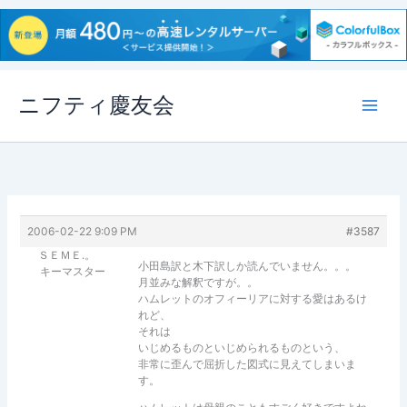
内
ニフティ慶友会
容
を
ス
キ
ッ
プ
2006-02-22 9:09 PM
#3587
ＳＥＭＥ.。
小田島訳と木下訳しか読んでいません。。。
キーマスター
月並みな解釈ですが。。
ハムレットのオフィーリアに対する愛はあるけ
れど、
それは
いじめるものといじめられるものという、
非常に歪んで屈折した図式に見えてしまいま
す。