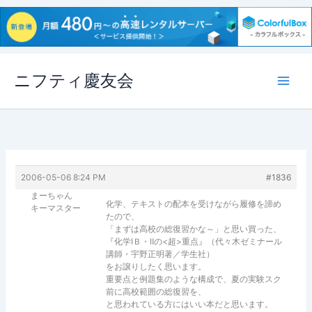
内
ニフティ慶友会
容
を
ス
キ
ッ
プ
2006-05-06 8:24 PM
#1836
まーちゃん
化学、テキストの配本を受けながら履修を諦め
キーマスター
たので、
「まずは高校の総復習かな～」と思い買った、
『化学ⅠＢ・Ⅱの<超>重点』（代々木ゼミナール
講師・宇野正明著／学生社）
をお譲りしたく思います。
重要点と例題集のような構成で、夏の実験スク
前に高校範囲の総復習を、
と思われている方にはいい本だと思います。