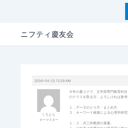
内
ニフティ慶友会
容
を
ス
キ
ッ
プ
2006-04-23 12:29 AM
今年の夏スクで、文学部専門教育科目
のクラスを取る方、よろしければ参考
１．データのとり方・まとめ方
２．キーワード検索による心理学研究
くろとら
キーマスター
１．２．共三井教授の著書。