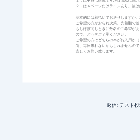
１．は中身は綺麗ですが背表紙に焼け
２．は４ページだけラインあり。後は
基本的には着払いでお送りしますが、
ご希望の方がおられ次第、先着順で差
もしほぼ同じときに数名のご希望があ
ので、どうぞご了承ください。
ご希望の方はどちらの本がお入用か（
尚、毎日来れないかもしれませんので
宜しくお願い致します。
返信: テスト