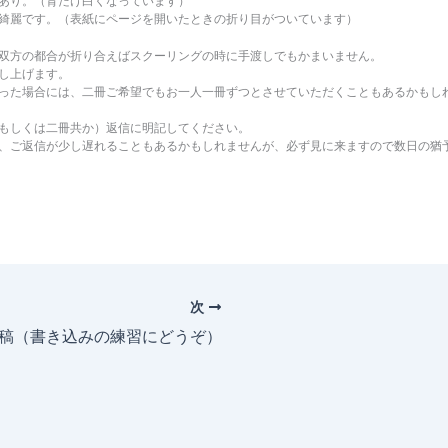
あり。（背だけ白くなっています）
綺麗です。（表紙にページを開いたときの折り目がついています）
双方の都合が折り合えばスクーリングの時に手渡しでもかまいません。
し上げます。
った場合には、二冊ご希望でもお一人一冊ずつとさせていただくこともあるかもし
もしくは二冊共か）返信に明記してください。
、ご返信が少し遅れることもあるかもしれませんが、必ず見に来ますので数日の猶
次
投稿（書き込みの練習にどうぞ）