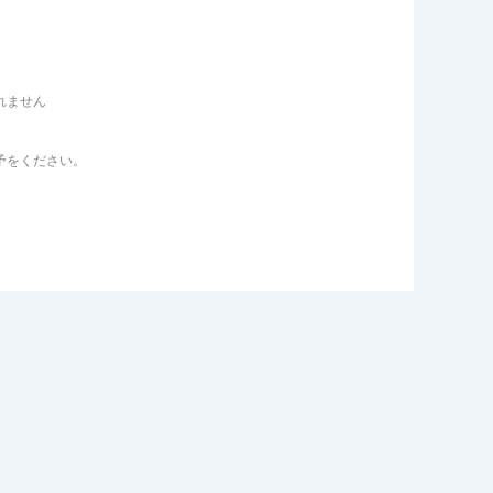
れません
予をください。