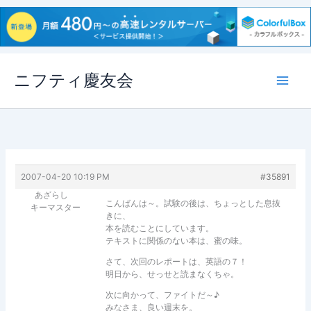
内
ニフティ慶友会
容
を
ス
キ
ッ
プ
2007-04-20 10:19 PM
#35891
あざらし
こんばんは～。試験の後は、ちょっとした息抜
キーマスター
きに、
本を読むことにしています。
テキストに関係のない本は、蜜の味。
さて、次回のレポートは、英語の７！
明日から、せっせと読まなくちゃ。
次に向かって、ファイトだ～♪
みなさま、良い週末を。