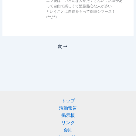
ニフ慶は いろんな人がたくさんいて活気があ
って自由で楽しくて勉強熱心な人が多い
ということは自信をもって保障シマース！
(*^_^*)
次
トップ
活動報告
掲示板
リンク
会則