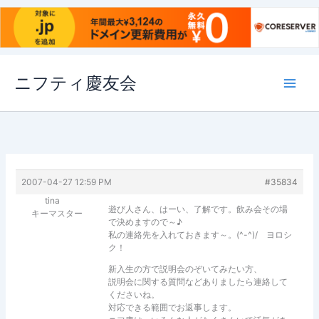
内
ニフティ慶友会
容
を
ス
キ
ッ
プ
2007-04-27 12:59 PM
#35834
tina
遊び人さん、はーい、了解です。飲み会その場
キーマスター
で決めますので～♪
私の連絡先を入れておきます～。(^-^)/ ヨロシ
ク！
新入生の方で説明会のぞいてみたい方、
説明会に関する質問などありましたら連絡して
くださいね。
対応できる範囲でお返事します。