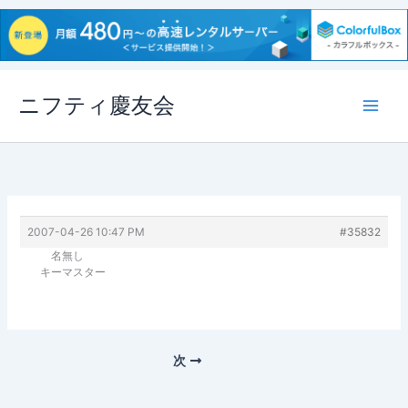
内
ニフティ慶友会
容
を
ス
キ
ッ
プ
2007-04-26 10:47 PM
#35832
名無し
キーマスター
次