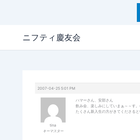
内
ニフティ慶友会
容
を
ス
キ
ッ
プ
2007-04-25 5:01 PM
ハマーさん、安部さん
飲み会、楽しみにしていまぁ～～す。(^
たくさん新入生の方がきてくださると
tina
キーマスター