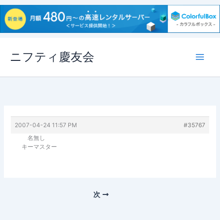
内
ニフティ慶友会
容
を
ス
キ
ッ
プ
2007-04-24 11:57 PM
#35767
名無し
キーマスター
次