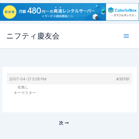
内
ニフティ慶友会
容
を
ス
キ
ッ
プ
2007-04-21 5:28 PM
#35761
名無し
キーマスター
次