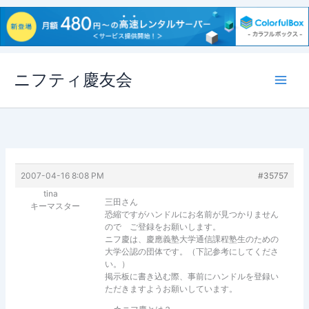
内
ニフティ慶友会
容
を
ス
キ
ッ
プ
2007-04-16 8:08 PM
#35757
tina
三田さん
キーマスター
恐縮ですがハンドルにお名前が見つかりません
ので ご登録をお願いします。
ニフ慶は、慶應義塾大学通信課程塾生のための
大学公認の団体です。（下記参考にしてくださ
い。）
掲示板に書き込む際、事前にハンドルを登録い
ただきますようお願いしています。