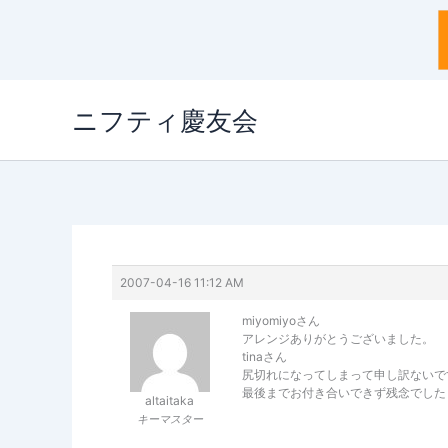
内
ニフティ慶友会
容
を
ス
キ
ッ
プ
2007-04-16 11:12 AM
miyomiyoさん
アレンジありがとうございました。
tinaさん
尻切れになってしまって申し訳ないで
最後までお付き合いできず残念でした
altaitaka
キーマスター