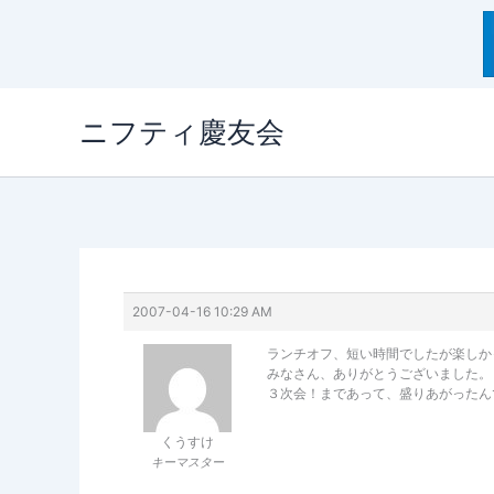
内
ニフティ慶友会
容
を
ス
キ
ッ
プ
2007-04-16 10:29 AM
ランチオフ、短い時間でしたが楽しか
みなさん、ありがとうございました。
３次会！まであって、盛りあがったん
くうすけ
キーマスター