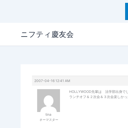
内
ニフティ慶友会
容
を
ス
キ
ッ
プ
2007-04-16 12:41 AM
HOLLYWOOD先輩は 法学部出身でし
ランチオフ＆２次会＆３次会楽しかっ
tina
キーマスター