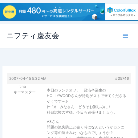
内
ニフティ慶友会
容
を
ス
キ
ッ
プ
2007-04-15 5:32 AM
#35746
tina
本日のランチオフ、 経済卒業生の
キーマスター
HOLLYWOODさんが特別ゲストで来てくださる
そうです～♪
(^-^)/ みなさん どうぞお楽しみに！
科目試験の皆様、今日も頑張りましょう。
A3さん
問題の流失防止と書く時になんというかカンニ
ング等の防止みたいなものでしょうか？