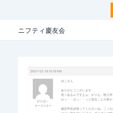
内
ニフティ慶友会
容
を
ス
キ
ッ
プ
2007-02-19 10:16 PM
ゆこさん
ありがとうございます。
色々あるんですよぉ。がりも、秋入学
おっ・・おっ・・っと知ることが多か
がりば～
キーマスター
確定申告頑張ってくださいね。こっち