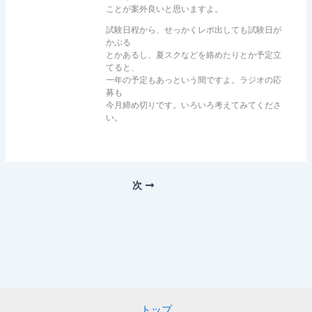
ことが案外良いと思いますよ。
試験日程から、せっかくレポ出しても試験日が
かぶる
とかあるし、夏スクなどを絡めたりとか予定立
てると、
一年の予定もあっという間ですよ。ラジオの応
募も
今月締め切りです。いろいろ考えてみてくださ
い。
次
トップ