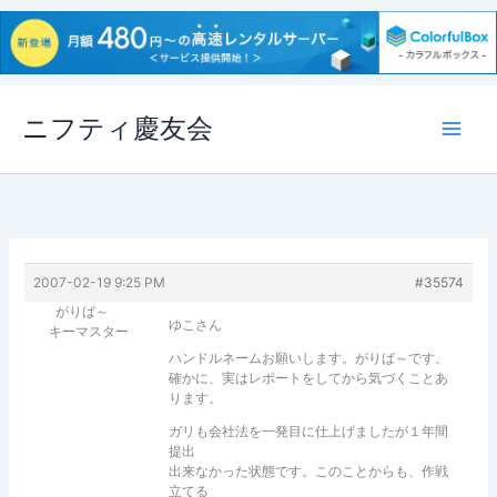
内
ニフティ慶友会
容
を
ス
キ
ッ
プ
2007-02-19 9:25 PM
#35574
がりば～
ゆこさん
キーマスター
ハンドルネームお願いします。がりば～です。
確かに、実はレポートをしてから気づくことあ
ります。
ガリも会社法を一発目に仕上げましたが１年間
提出
出来なかった状態です。このことからも、作戦
立てる