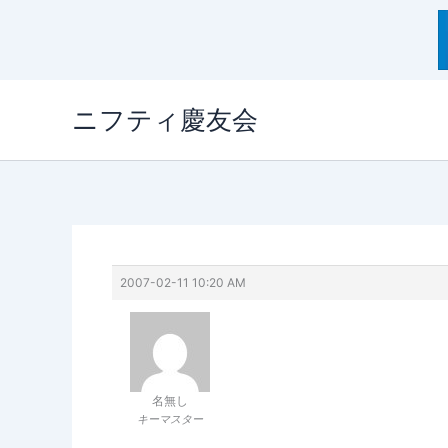
内
ニフティ慶友会
容
を
ス
キ
ッ
プ
2007-02-11 10:20 AM
名無し
キーマスター