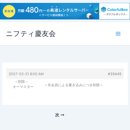
内
ニフティ慶友会
容
を
ス
キ
ッ
プ
2007-02-21 8:00 AM
#35445
＜削除＞
＜非会員による書き込みにつき削除＞
キーマスター
次