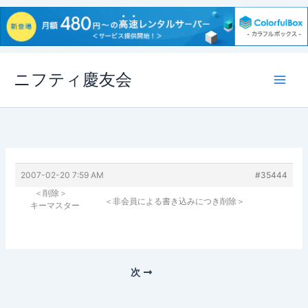
内
ニフティ慶友会
容
を
ス
キ
ッ
プ
2007-02-20 7:59 AM
#35444
＜削除＞
＜非会員による書き込みにつき削除＞
キーマスター
次