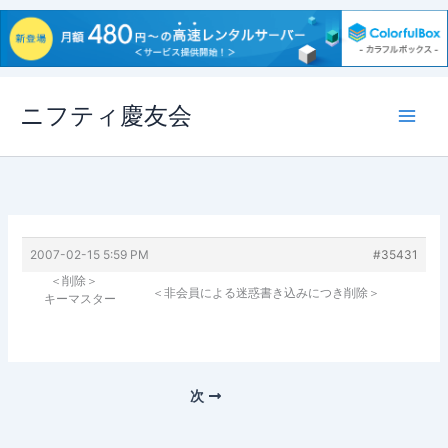
内
ニフティ慶友会
容
を
ス
キ
ッ
プ
2007-02-15 5:59 PM
#35431
＜削除＞
＜非会員による迷惑書き込みにつき削除＞
キーマスター
次