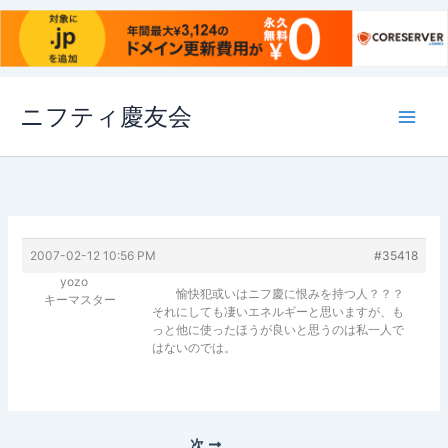
内
ニフティ慶友会
容
を
ス
キ
ッ
プ
2007-02-12 10:56 PM
#35418
yozo
愉快犯或いはニフ慶に恨みを持つ人？？？
キーマスター
それにしても凄いエネルギーと思いますが、も
っと他に使ったほうが良いと思うのは私一人で
はないのでは。
次