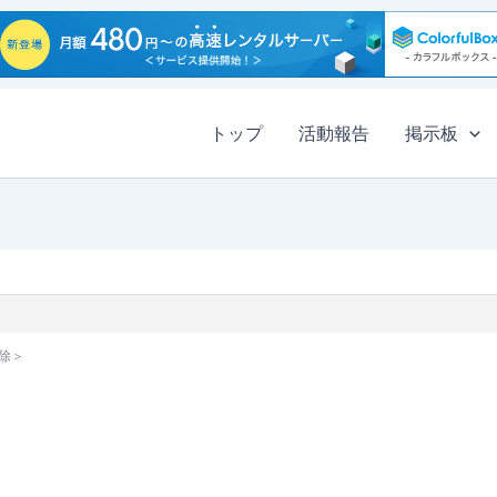
トップ
活動報告
掲示板
除＞