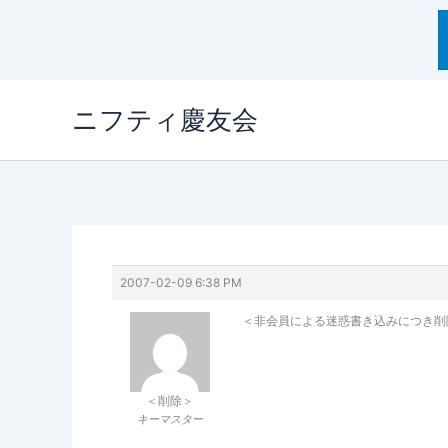
内
ニフティ慶友会
容
を
ス
キ
ッ
プ
2007-02-09 6:38 PM
＜非会員による迷惑書き込みにつき削
＜削除＞
キーマスター