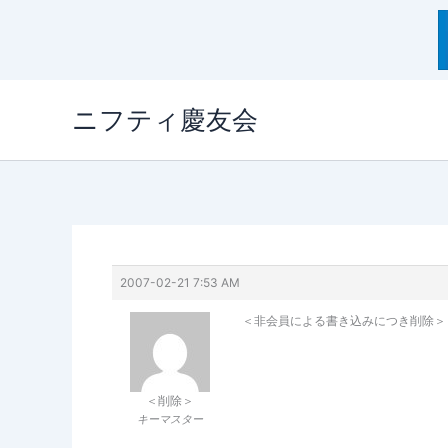
内
ニフティ慶友会
容
を
ス
キ
ッ
プ
2007-02-21 7:53 AM
＜非会員による書き込みにつき削除＞
＜削除＞
キーマスター