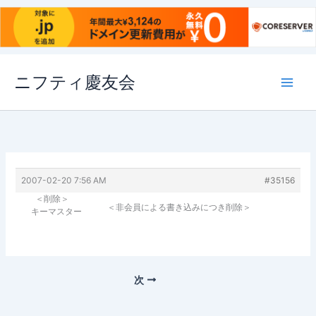
内
ニフティ慶友会
容
を
ス
キ
ッ
プ
2007-02-20 7:56 AM
#35156
＜削除＞
＜非会員による書き込みにつき削除＞
キーマスター
次