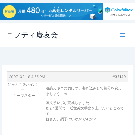
内
ニフティ慶友会
容
を
ス
キ
ッ
プ
2007-02-18 4:55 PM
#35140
にゃんこ＠ハイパ
迷惑カキコに負けず、書き込みして気分を変え
ー
ましょう！ｗ
キーマスター
国文学レポが完成しました。
あと2週間で、近世英文学史を上げたいところで
す。
皆さん、調子はいかがですか？