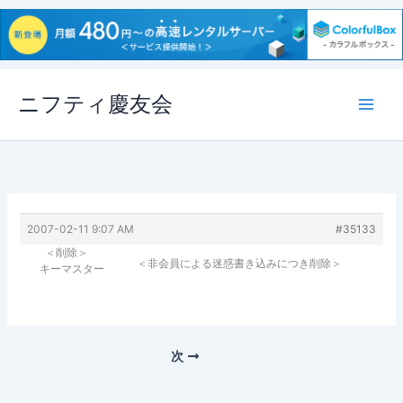
内
ニフティ慶友会
容
を
ス
キ
ッ
プ
2007-02-11 9:07 AM
#35133
＜削除＞
＜非会員による迷惑書き込みにつき削除＞
キーマスター
次