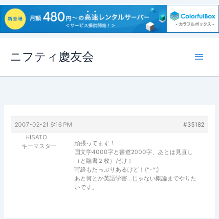
内
ニフティ慶友会
容
を
ス
キ
ッ
プ
2007-02-21 6:16 PM
#35182
HISATO
頑張ってます！
キーマスター
国文学4000字と書道2000字、あとは見直し
（と臨書２枚）だけ！
写経もたっぷりあるけど！(^-^;)
あと何とか英語学害…じゃない概論までやりた
いです。