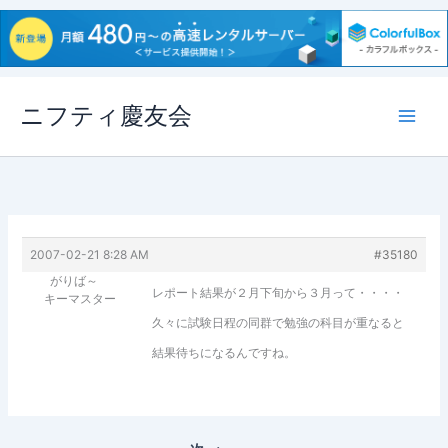
内
ニフティ慶友会
容
を
ス
キ
ッ
プ
2007-02-21 8:28 AM
#35180
がりば～
レポート結果が２月下旬から３月って・・・・
キーマスター
久々に試験日程の同群で勉強の科目が重なると
結果待ちになるんですね。